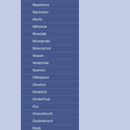
Maashees
Macharen
Mierlo
Milheeze
Moerdijk
Moergestel
Molenschot
Nispen
Nistelrode
Nuenen
Odiliapeel
Oirschot
Oosteind
Oosterhout
Oss
Ossendrecht
Oudenbosch
Reek