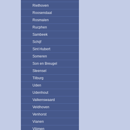
Riethoven
Roosendaal
Rosmalen
Rucphen
Sambeek
Schijf
Sint Hubert
Someren
Son en Breugel
Steensel
Tilburg
Uden
Udenhout
Valkenswaard
Veldhoven
Venhorst
Vianen
Vlijmen