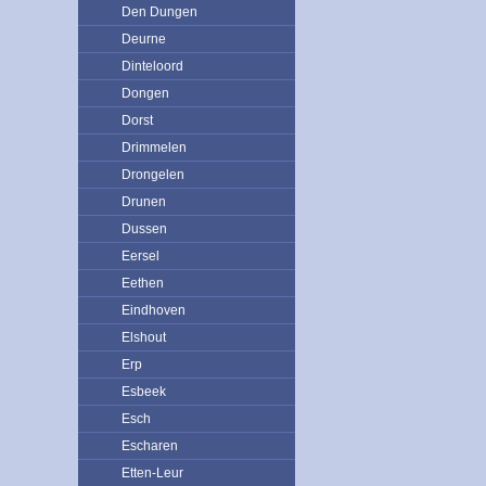
Den Dungen
Deurne
Dinteloord
Dongen
Dorst
Drimmelen
Drongelen
Drunen
Dussen
Eersel
Eethen
Eindhoven
Elshout
Erp
Esbeek
Esch
Escharen
Etten-Leur