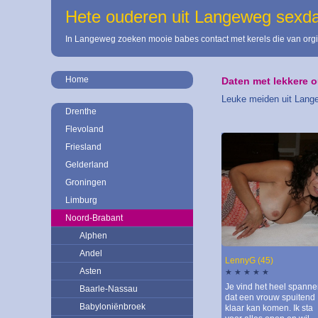
Hete ouderen uit Langeweg sexd
In Langeweg zoeken mooie babes contact met kerels die van orgi
Home
Daten met lekkere 
Leuke meiden uit Lange
Drenthe
Flevoland
Friesland
Gelderland
Groningen
Limburg
Noord-Brabant
Alphen
Andel
LennyG (45)
Asten
★ ★ ★ ★ ★
Je vind het heel spann
Baarle-Nassau
dat een vrouw spuitend
Babyloniënbroek
klaar kan komen. Ik sta