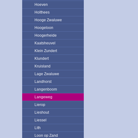
Hoeven
Holthees
Hooge Zwaluwe
Hoogeloon
Hoogerheide
Kaatsheuvel
Klein Zundert
Klundert
Kruisland
Lage Zwaluwe
Landhorst
Langenboom
Langeweg
Lierop
Lieshout
Liessel
Lith
Loon op Zand