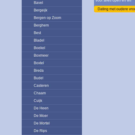
voor alles open en wil
Bavel
Dating met oudere vr
Bergeijk
Bergen op Zoom
Berghem
Best
Bladel
Boekel
Boxmeer
Boxtel
Breda
Budel
Casteren
Chaam
Cuijk
De Heen
De Moer
De Mortel
De Rips